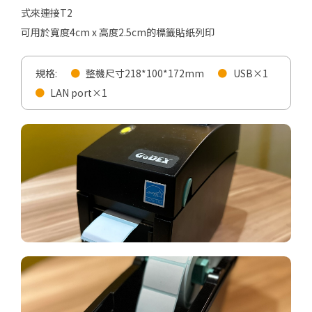
式來連接T2
可用於寬度4cm x 高度2.5cm的標籤貼紙列印
規格:
整機尺寸218*100*172mm
USB×1
LAN port×1